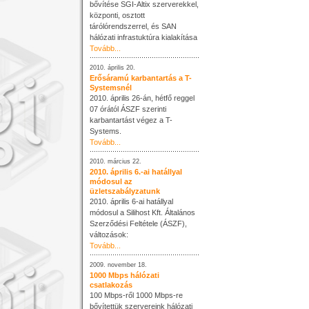
bővítése SGI-Altix szerverekkel,
központi, osztott
tárólórendszerrel, és SAN
hálózati infrastuktúra kialakítása
Tovább...
2010. április 20.
Erősáramú karbantartás a T-
Systemsnél
2010. április 26-án, hétfő reggel
07 órától ÁSZF szerinti
karbantartást végez a T-
Systems.
Tovább...
2010. március 22.
2010. április 6.-ai hatállyal
módosul az
üzletszabályzatunk
2010. április 6-ai hatállyal
módosul a Silihost Kft. Általános
Szerződési Feltétele (ÁSZF),
változások:
Tovább...
2009. november 18.
1000 Mbps hálózati
csatlakozás
100 Mbps-ről 1000 Mbps-re
bővítettük szervereink hálózati