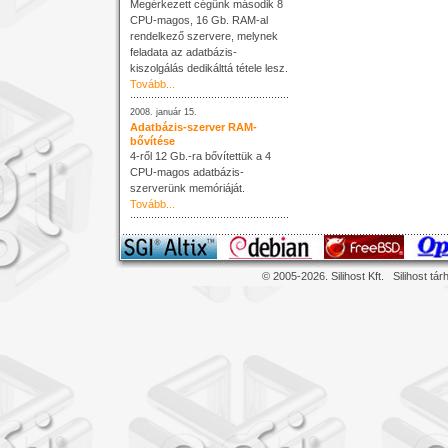
Megérkezett cégünk második 8
CPU-magos, 16 Gb. RAM-al
rendelkező szervere, melynek
feladata az adatbázis-
kiszolgálás dedikálttá tétele lesz.
Tovább...
2008. január 15.
Adatbázis-szerver RAM-
bővítése
4-ről 12 Gb.-ra bővítettük a 4
CPU-magos adatbázis-
szerverünk memóriáját.
Tovább...
© 2005-2026. Silihost Kft.
Silihost tár