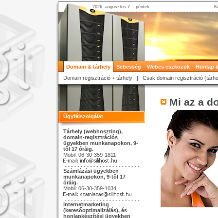
2026. augusztus 7. - péntek
K
Domain & tárhely
Sebesség
Webes eszközök
Honlap &
Domain regisztráció + tárhely
|
Csak domain regisztráció (tárhe
Mi az a 
Ügyfélszolgálat
Tárhely (webhoszting),
domain-regisztrációs
ügyekben munkanapokon, 9-
től 17 óráig.
Mobil: 06-30-359-1811
Számlázási ügyekben
munkanapokon, 9-től 17
óráig.
Mobil: 06-30-359-1034
Internetmarketing
(keresőoptimalizálás), és
honlapkészítési ügyekben