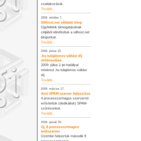
csatlakozását.
Tovább...
2009. október 7.
Silihost.net vállalati blog
Ügyfeleink támogatásának
céljából elindítottuk a silihost.net
blogunkat.
Tovább...
2009. június 15.
.hu tulajdonos-váltási díj
módosulása
2009. július 1-jei hatállyal
módosul .hu tulajdonos-váltási
díj.
Tovább...
2009. március 17.
Anti-SPAM-szerver fejlesztése
4 processzormagos szerverrel
erősítettük (dedikáltuk) SPAM-
szűrésünket.
Tovább...
2009. január 30.
Új, 8 processzormagos
webszerver
Üzembe helyeztük második 8