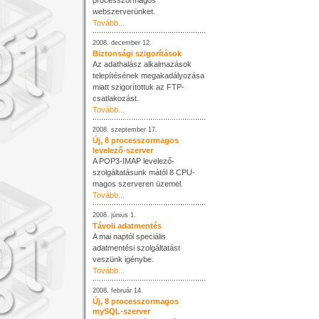
processzormagos
webszerverünket.
Tovább...
2008. december 12.
Biztonsági szigorítások
Az adathalász alkalmazások
telepítésének megakadályozása
miatt szigorítottuk az FTP-
csatlakozást.
Tovább...
2008. szeptember 17.
Új, 8 processzormagos
levelező-szerver
A POP3-IMAP levelező-
szolgáltatásunk mától 8 CPU-
magos szerveren üzemel.
Tovább...
2008. június 1.
Távoli adatmentés
A mai naptól speciális
adatmentési szolgáltatást
veszünk igénybe.
Tovább...
2008. február 14.
Új, 8 processzormagos
mySQL-szerver