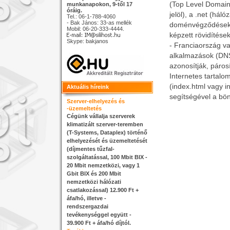
(Top Level Domain
munkanapokon, 9-től 17
óráig.
jelöl), a .net (hál
Tel.: 06-1-788-4060
- Bak János: 33-as mellék
doménvégződések.
Mobil: 06-20-333-4444.
képzett rövidítések
Skype: bakjanos
- Franciaország va
alkalmazások (DNS
azonosítják, páro
Internetes tartalo
(index.html vagy in
Aktuális híreink
segítségével a bö
Szerver-elhelyezés és
-üzemeltetés
Cégünk vállalja szerverek
klimatizált szerver-teremben
(T-Systems, Dataplex) történő
elhelyezését és üzemeltetését
(díjmentes tűzfal-
szolgáltatással, 100 Mbit BIX -
20 Mbit nemzetközi, vagy 1
Gbit BIX és 200 Mbit
nemzetközi hálózati
csatlakozással) 12.900 Ft +
áfa/hó, illetve -
rendszergazdai
tevékenységgel együtt -
39.900 Ft + áfa/hó díjtól.