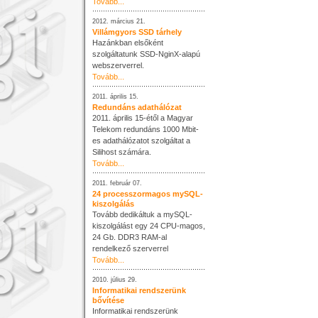
Tovább...
2012. március 21.
Villámgyors SSD tárhely
Hazánkban elsőként
szolgáltatunk SSD-NginX-alapú
webszerverrel.
Tovább...
2011. április 15.
Redundáns adathálózat
2011. április 15-étől a Magyar
Telekom redundáns 1000 Mbit-
es adathálózatot szolgáltat a
Silihost számára.
Tovább...
2011. február 07.
24 processzormagos mySQL-
kiszolgálás
Tovább dedikáltuk a mySQL-
kiszolgálást egy 24 CPU-magos,
24 Gb. DDR3 RAM-al
rendelkező szerverrel
Tovább...
2010. július 29.
Informatikai rendszerünk
bővítése
Informatikai rendszerünk