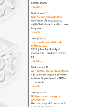
csatlakozását.
Tovább...
2009. október 7.
Silihost.net vállalati blog
Ügyfeleink támogatásának
céljából elindítottuk a silihost.net
blogunkat.
Tovább...
2009. június 15.
.hu tulajdonos-váltási díj
módosulása
2009. július 1-jei hatállyal
módosul .hu tulajdonos-váltási
díj.
Tovább...
2009. március 17.
Anti-SPAM-szerver fejlesztése
4 processzormagos szerverrel
erősítettük (dedikáltuk) SPAM-
szűrésünket.
Tovább...
2009. január 30.
Új, 8 processzormagos
webszerver
Üzembe helyeztük második 8