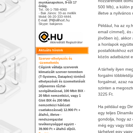
hozzárendelt domai
munkanapokon, 9-től 17
óráig.
500 Mb), a külön p
Tel.: 06-1-788-4060
illetve a nyilváno
- Bak János: 33-as mellék
Mobil: 06-20-333-4444.
Skype: bakjanos
Például, ha az xy.
email címmel), és
jövőben is), akkor
a honlapok együtt
postafiókokhoz ez
Aktuális híreink
közös adatbázist e
Szerver-elhelyezés és
-üzemeltetés
Cégünk vállalja szerverek
A tárhely ilyen me
klimatizált szerver-teremben
forgalmi többletdíj
(T-Systems, Dataplex) történő
forgalmat, azaz na
elhelyezését és üzemeltetését
(díjmentes tűzfal-
szinten a megoszt
szolgáltatással, 100 Mbit BIX -
3225 Ft.
20 Mbit nemzetközi, vagy 1
Gbit BIX és 200 Mbit
nemzetközi hálózati
Ha például egy Di
csatlakozással) 12.900 Ft +
egy teljes Dinami
áfa/hó, illetve -
gondolja, hogy az 
rendszergazdai
tevékenységgel együtt -
még egy vagy több 
39.900 Ft + áfa/hó díjtól.
tárhelyet egy vagy