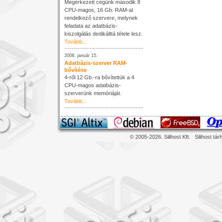
Megérkezett cégünk második 8
CPU-magos, 16 Gb. RAM-al
rendelkező szervere, melynek
feladata az adatbázis-
kiszolgálás dedikálttá tétele lesz.
Tovább...
2008. január 15.
Adatbázis-szerver RAM-
bővítése
4-ről 12 Gb.-ra bővítettük a 4
CPU-magos adatbázis-
szerverünk memóriáját.
Tovább...
© 2005-2026. Silihost Kft.
Silihost tár