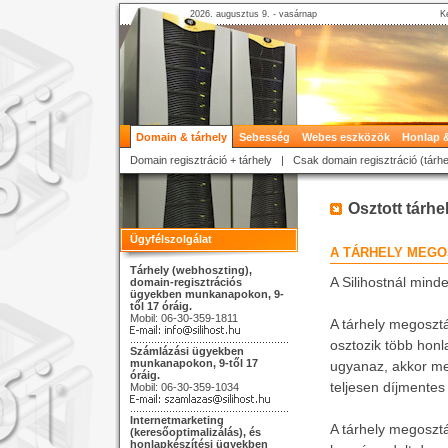
2026. augusztus 9. - vasárnap
K
Domain & tárhely
Sebesség
Webes eszközök
Honlap &
Domain regisztráció + tárhely
|
Csak domain regisztráció (tárhe
Osztott tárhel
Ügyfélszolgálat
A TÁRHELY MEGO
Tárhely (webhoszting),
A Silihostnál mind
domain-regisztrációs
ügyekben munkanapokon, 9-
től 17 óráig.
Mobil: 06-30-359-1811
A tárhely megosztás
osztozik több honl
Számlázási ügyekben
munkanapokon, 9-től 17
ugyanaz, akkor meg
óráig.
teljesen díjmentes 
Mobil: 06-30-359-1034
Internetmarketing
A tárhely megosztá
(keresőoptimalizálás), és
honlapkészítési ügyekben