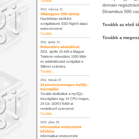
Tovább...
domain regisztráció
2012. március 21.
Dinamikus 500 cso
Villámgyors SSD tárhely
Hazánkban elsőként
szolgáltatunk SSD-NginX-alapú
Tovább az első t
webszerverrel.
Tovább...
Tovább a megosz
2011. április 15.
Redundáns adathálózat
2011. április 15-étől a Magyar
Telekom redundáns 1000 Mbit-
es adathálózatot szolgáltat a
Silihost számára.
Tovább...
2011. február 07.
24 processzormagos mySQL-
kiszolgálás
Tovább dedikáltuk a mySQL-
kiszolgálást egy 24 CPU-magos,
24 Gb. DDR3 RAM-al
rendelkező szerverrel
Tovább...
2010. július 29.
Informatikai rendszerünk
bővítése
Informatikai rendszerünk