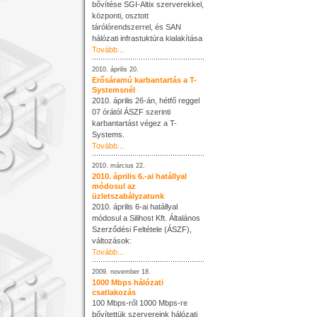
bővítése SGI-Altix szerverekkel,
központi, osztott
tárólórendszerrel, és SAN
hálózati infrastuktúra kialakítása
Tovább...
2010. április 20.
Erősáramú karbantartás a T-
Systemsnél
2010. április 26-án, hétfő reggel
07 órától ÁSZF szerinti
karbantartást végez a T-
Systems.
Tovább...
2010. március 22.
2010. április 6.-ai hatállyal
módosul az
üzletszabályzatunk
2010. április 6-ai hatállyal
módosul a Silihost Kft. Általános
Szerződési Feltétele (ÁSZF),
változások:
Tovább...
2009. november 18.
1000 Mbps hálózati
csatlakozás
100 Mbps-ről 1000 Mbps-re
bővítettük szervereink hálózati