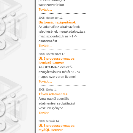
processzormagos
webszerverünket.
Tovább...
2008. december 12.
Biztonsági szigorítások
Az adathalász alkalmazások
telepítésének megakadályozása
miatt szigorítottuk az FTP-
csatlakozást.
Tovább...
2008. szeptember 17.
Új, 8 processzormagos
levelező-szerver
A POP3-IMAP levelező-
szolgáltatásunk mától 8 CPU-
magos szerveren üzemel.
Tovább...
2008. június 1.
Távoli adatmentés
A mai naptól speciális
adatmentési szolgáltatást
veszünk igénybe.
Tovább...
2008. február 14.
Új, 8 processzormagos
mySQL-szerver