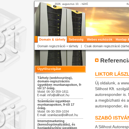
2026. augusztus 10. - hétfő
K
Domain & tárhely
Sebesség
Webes eszközök
Honlap &
Domain regisztráció + tárhely
|
Csak domain regisztráció (tárhe
Referenci
Ügyfélszolgálat
LIKTOR LÁSZ
Tárhely (webhoszting),
domain-regisztrációs
Új oldalunk, a
www.
ügyekben munkanapokon, 9-
től 17 óráig.
Silihost Kft. szolg
Mobil: 06-30-359-1811
autoresponder is. 
a megbízható és a
Számlázási ügyekben
munkanapokon, 9-től 17
autoresponder, és
óráig.
Mobil: 06-30-359-1034
SZABÓ ISTVÁ
Internetmarketing
(keresőoptimalizálás), és
A Silihost Autores
honlapkészítési ügyekben