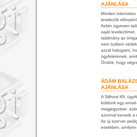
AJÁNLÁSA
Minden internetes
levelezők előnyeir
Aztán ügyesen tal
saját levelezőmet. 
találmány az önig
nem tudtam védeke
azzal halogatni, 
ügyfeleimnek, amit
Örülök, hogy végre
ÁDÁM BALÁZS
AJÁNLÁSA
A Silihost Kft. ügy
küldünk egy email-t
megjegyzése: azért
azonnal keresik a
Az új szerver pedi
esetében, amilyen