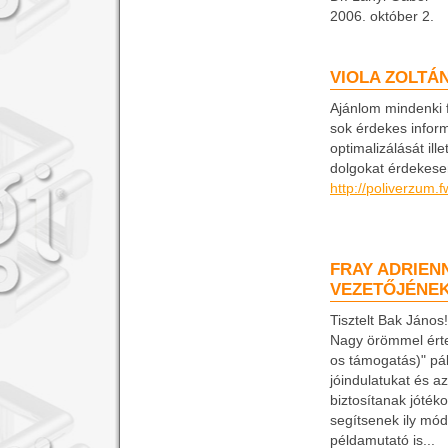
2006. október 2.
VIOLA ZOLTÁ
Ajánlom mindenki f
sok érdekes inform
optimalizálását il
dolgokat érdekese
http://poliverzum.f
FRAY ADRIEN
VEZETŐJÉNE
Tisztelt Bak János! 
Nagy örömmel érte
os támogatás)" pá
jóindulatukat és a
biztosítanak jóté
segítsenek ily mód
példamutató is...