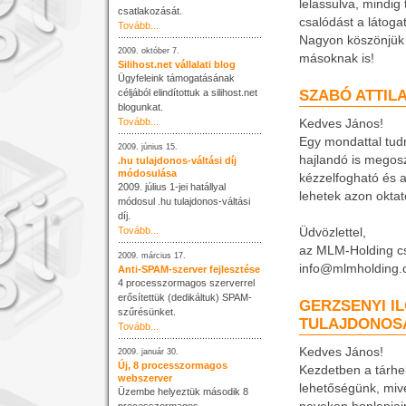
lelassulva, mindi
csatlakozását.
csalódást a látoga
Tovább...
Nagyon köszönjük a
2009. október 7.
másoknak is!
Silihost.net vállalati blog
Ügyfeleink támogatásának
SZABÓ ATTIL
céljából elindítottuk a silihost.net
blogunkat.
Tovább...
Kedves János!
Egy mondattal tudn
2009. június 15.
hajlandó is megos
.hu tulajdonos-váltási díj
módosulása
kézzelfogható és 
2009. július 1-jei hatállyal
lehetek azon oktat
módosul .hu tulajdonos-váltási
díj.
Tovább...
Üdvözlettel,
az MLM-Holding cs
2009. március 17.
info@mlmholding
Anti-SPAM-szerver fejlesztése
4 processzormagos szerverrel
erősítettük (dedikáltuk) SPAM-
GERZSENYI I
szűrésünket.
TULAJDONOS
Tovább...
Kedves János!
2009. január 30.
Új, 8 processzormagos
Kezdetben a tárhel
webszerver
lehetőségünk, miv
Üzembe helyeztük második 8