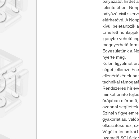
pályázatot hirdet 
tekintetében. Non
pályázó civil szer
elérhetővé. A Nonp
kívül beletartozik 
Emellett honlapjuk
igénybe vehető ing
megnyerhető formá
Egyesületünk a No
nyerte meg.
Külön figyelmet ér
céget jellemzi. E
ellenértékének bank
technikai támogatá
Rendszeres hírlev
minket érintő fejle
órájában elérhető,
azonnal segítettek
Szintén figyelemre
gyakorlatias, való
elkészítéséhez, sz
Végül a technikai h
üzemelő SGI Altix