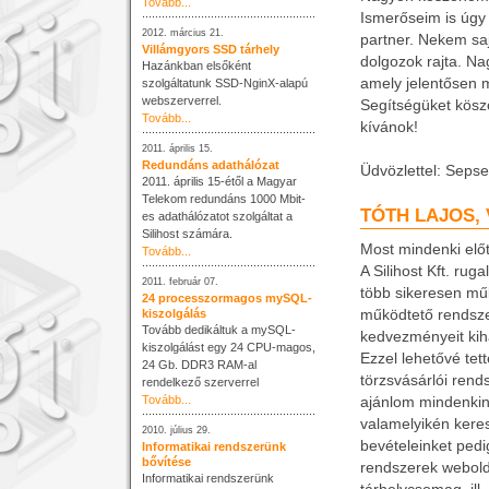
Tovább...
Ismerőseim is úgy 
2012. március 21.
partner. Nekem saj
Villámgyors SSD tárhely
dolgozok rajta. Na
Hazánkban elsőként
amely jelentősen m
szolgáltatunk SSD-NginX-alapú
webszerverrel.
Segítségüket kösz
Tovább...
kívánok!
2011. április 15.
Redundáns adathálózat
Üdvözlettel: Seps
2011. április 15-étől a Magyar
Telekom redundáns 1000 Mbit-
TÓTH LAJOS,
es adathálózatot szolgáltat a
Silihost számára.
Most mindenki előtt
Tovább...
A Silihost Kft. ru
2011. február 07.
több sikeresen mű
24 processzormagos mySQL-
működtető rendszer
kiszolgálás
Tovább dedikáltuk a mySQL-
kedvezményeit kiha
kiszolgálást egy 24 CPU-magos,
Ezzel lehetővé tet
24 Gb. DDR3 RAM-al
törzsvásárlói ren
rendelkező szerverrel
Tovább...
ajánlom mindenkine
valamelyikén keres
2010. július 29.
bevételeinket pedi
Informatikai rendszerünk
bővítése
rendszerek webold
Informatikai rendszerünk