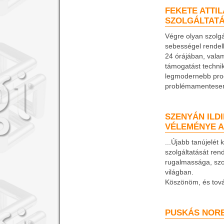
FEKETE ATTIL
SZOLGÁLTAT
Végre olyan szolgá
sebességel rendel
24 órájában, valam
támogatást technik
legmodernebb prog
problémamentesen
SZENYÁN ILDI
VÉLEMÉNYE A
...Újabb tanújelét
szolgáltatását ren
rugalmassága, szo
világban.
Köszönöm, és tová
PUSKÁS NOR