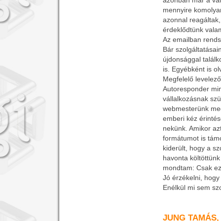
azonban már a vál
mennyire komolyan 
azonnal reagáltak,
érdeklődtünk valam
Az emailban rends
Bár szolgáltatásai
újdonsággal talál
is. Egyébként is o
Megfelelő levelezős
Autoresponder
min
vállalkozásnak szü
webmesterünk meg
emberi kéz érintés
nekünk. Amikor azt
formátumot is támo
kiderült, hogy a s
havonta költöttünk
mondtam: Csak ez 
Jó érzékelni, hogy
Enélkül mi sem sz
JUNG TAMÁS,