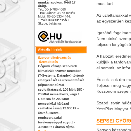
munkanapokon, 9-től 17
most tart.
óráig.
Tel.: 06-1-788-4060
- Bak János: 33-as mellék
Az üzlettársakkal
Mobil: 06-20-333-4444.
az egyszerűen kez
Skype: bakjanos
Igazából fogalmam
Nem utolsó szempon
teljesen lenyűgöző
Aktuális híreink
A hálózati eredmé
Szerver-elhelyezés és
küldjük a tanfolya
-üzemeltetés
Cégünk vállalja szerverek
el semmit, az info
klimatizált szerver-teremben
(T-Systems, Dataplex) történő
És sok- sok óra mu
elhelyezését és üzemeltetését
(díjmentes tűzfal-
Teljesen meg vagy
szolgáltatással, 100 Mbit BIX -
Köszönöm szépen, é
20 Mbit nemzetközi, vagy 1
Gbit BIX és 200 Mbit
Szabó István háló
nemzetközi hálózati
csatlakozással) 12.900 Ft +
YessPlus Magyar 
áfa/hó, illetve -
rendszergazdai
SEPSEI GYÖR
tevékenységgel együtt -
39.900 Ft + áfa/hó díjtól.
Nagyon köszönöm a