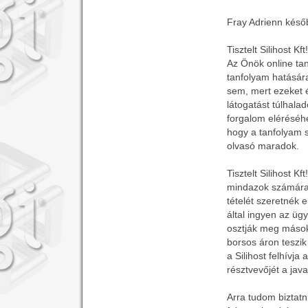
Fray Adrienn későb
Tisztelt Silihost Kft!
Az Önök online ta
tanfolyam hatásár
sem, mert ezeket 
látogatást túlhalad
forgalom eléréséhe
hogy a tanfolyam s
olvasó maradok.
Tisztelt Silihost 
mindazok számára 
tételét szeretnék e
által ingyen az üg
osztják meg másokk
borsos áron teszik
a Silihost felhívja
résztvevőjét a jav
Arra tudom biztatn