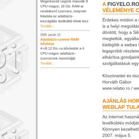
Megérkezett cégünk második 8
A
FIGYELO.R
CPU-magos, 16 Gb. RAM-al
VÉLEMÉNYE 
rendelkező szervere, melynek
feladata az adatbázis-
Érdekes módon a r
kiszolgálás dedikálttá tétele lesz.
is a helyi megoldás
Tovább...
döntött, hogy a Sili
2008. január 15.
megtettük, egyálta
Adatbázis-szerver RAM-
bővítése
kielégítik a webes
4-ről 12 Gb.-ra bővítettük a 4
legapróbb részlet
CPU-magos adatbázis-
elhárítva gondjaink
szerverünk memóriáját.
szolgáltatásuk egy
Tovább...
Köszönettel és tiszt
Horváth Gábor
www.relatio.ro / w
AJÁNLÁS HOR
WEBLAP TUL
Az internet haszn
levélküldés módját,
Könnyen kezelhető,
2007. május 5.