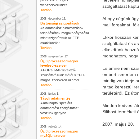
neveken honlapjain
processzormagos
webszerverünket.
szolgáltatást kapt
Tovább...
Ahogy cégünk ügyf
2008. december 12.
Biztonsági szigorítások
mail forgalmat, fő
Az adathalász alkalmazások
telepítésének megakadályozása
Ekkor hosszan kere
miatt szigorítottuk az FTP-
csatlakozást.
szolgáltatást és á
Tovább...
elkezdtünk használ
mondhatom, hogy jó
2008. szeptember 17.
Új, 8 processzormagos
levelező-szerver
És amire nem számí
A POP3-IMAP levelező-
embert ismertem me
szolgáltatásunk mától 8 CPU-
magos szerveren üzemel.
mindig van ideje 
Tovább...
rajtad keresztül r
területéről. Ez úto
2008. június 1.
Távoli adatmentés
A mai naptól speciális
Minden kedves láto
adatmentési szolgáltatást
Silihost termékeit
veszünk igénybe.
Tovább...
2007. május 20.
2008. február 14.
Új, 8 processzormagos
mySQL-szerver