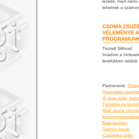
leckék, mert némi 
lehetnek a számo
CSOMA ZSUZS
VÉLEMÉNYE A
PROGRAMUN
Tisztelt Silihost!
Imádom a hírlevel
levelükben találok
Partnereink:
Onlin
Használati utasítá
dj shop üzlet, has
Tűzijáték és lángs
Akár ötször olcsó
kompromisszumok 
Bádogember
Soproni bazár
Csaptelep üzlet