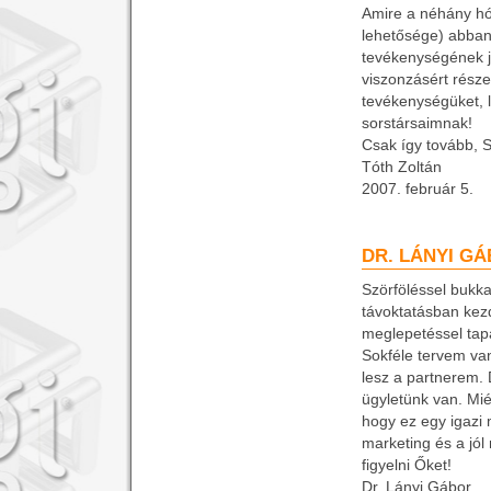
Amire a néhány hón
lehetősége) abban,
tevékenységének j
viszonzásért része
tevékenységüket, 
sorstársaimnak!
Csak így tovább, S
Tóth Zoltán
2007. február 5.
DR. LÁNYI G
Szörföléssel bukk
távoktatásban kez
meglepetéssel tap
Sokféle tervem va
lesz a partnerem.
ügyletünk van. Mié
hogy ez egy igazi 
marketing és a jól
figyelni Őket!
Dr. Lányi Gábor