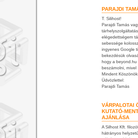
PARAJDI TAM
T. Silihost!
Parajdi Tamás vag
tárhelyszolgáltatá
elégedettségem tá
sebessége kolosszá
ingyenes
Google t
bekezdésük olvasá
hogy a beyond.hu 
beszámolni, mivel
Mindent Köszönök
Üdvözlettel:
Parajdi Tamás
VÁRPALOTAI 
KUTATÓ-MENT
AJÁNLÁSA
A Silhost Kft. filo
hátrányos helyzet