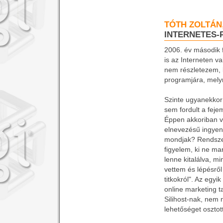
TÓTH ZOLTÁN
INTERNETES-
2006. év második 
is az Interneten v
nem részletezem, 
programjára, mely
Szinte ugyanekkor t
sem fordult a fej
Éppen akkoriban vo
elnevezésű ingyene
mondjak? Rendsze
figyelem, ki ne ma
lenne kitalálva, m
vettem és lépésről
titkokról". Az egyi
online marketing t
Silihost-nak, nem 
lehetőséget osztot