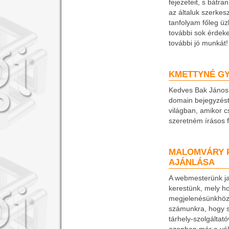
fejezeteit, s bátr
az általuk szerke
tanfolyam főleg üz
további sok érdeke
további jó munkát!
KMETTYNÉ GYŐ
Kedves Bak János
domain bejegyzést 
világban, amikor c
szeretném írásos f
MALOMVÁRY P
AJÁNLÁSA
A webmesterünk jav
kerestünk, mely ho
megjelenésünkhöz. 
számunkra, hogy s
tárhely-szolgáltat