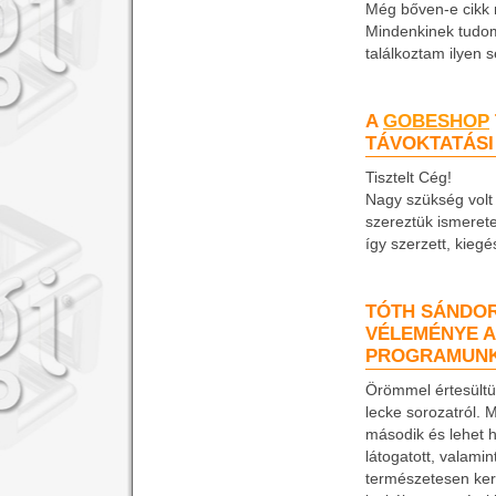
Még bőven-e cikk m
Mindenkinek tudom
találkoztam ilyen 
A
GOBESHOP
TÁVOKTATÁS
Tisztelt Cég!
Nagy szükség volt
szereztük ismeret
így szerzett, kieg
TÓTH SÁNDOR
VÉLEMÉNYE A
PROGRAMUN
Örömmel értesültü
lecke sorozatról. 
második és lehet h
látogatott, valami
természetesen ker