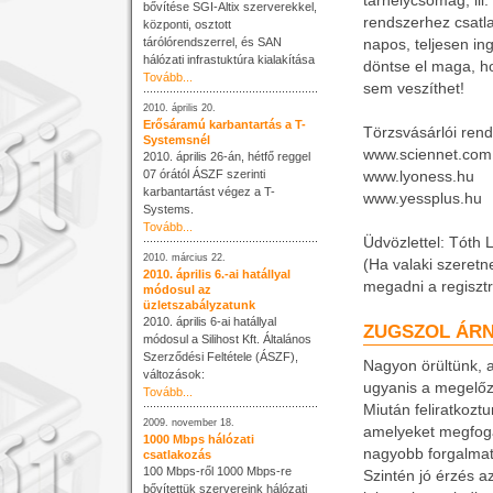
tárhelycsomag, ill
bővítése SGI-Altix szerverekkel,
rendszerhez csatl
központi, osztott
tárólórendszerrel, és SAN
napos, teljesen ing
hálózati infrastuktúra kialakítása
döntse el maga, ho
Tovább...
sem veszíthet!
2010. április 20.
Erősáramú karbantartás a T-
Törzsvásárlói ren
Systemsnél
www.sciennet.com
2010. április 26-án, hétfő reggel
07 órától ÁSZF szerinti
www.lyoness.hu
karbantartást végez a T-
www.yessplus.hu
Systems.
Tovább...
Üdvözlettel: Tóth 
2010. március 22.
(Ha valaki szeretn
2010. április 6.-ai hatállyal
megadni a regisztr
módosul az
üzletszabályzatunk
2010. április 6-ai hatállyal
ZUGSZOL ÁR
módosul a Silihost Kft. Általános
Szerződési Feltétele (ÁSZF),
Nagyon örültünk, a
változások:
ugyanis a megelőz
Tovább...
Miután feliratkoztu
2009. november 18.
amelyeket megfoga
1000 Mbps hálózati
nagyobb forgalmat 
csatlakozás
100 Mbps-ről 1000 Mbps-re
Szintén jó érzés a
bővítettük szervereink hálózati