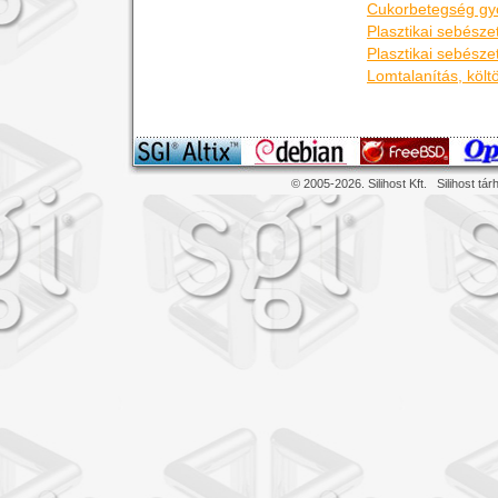
Cukorbetegség gyó
Plasztikai sebésze
Plasztikai sebésze
Lomtalanítás,
költ
© 2005-2026. Silihost Kft.
Silihost tár