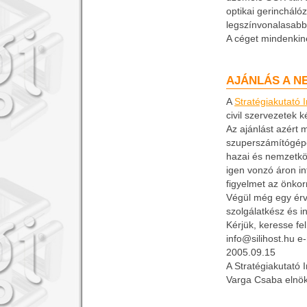
optikai gerinchál
legszínvonalasabb i
A céget mindenkine
AJÁNLÁS A N
A
Stratégiakutató I
civil szervezetek k
Az ajánlást azért 
szuperszámítógép
hazai és nemzetkö
igen vonzó áron in
figyelmet az önkor
Végül még egy érv: 
szolgálatkész és i
Kérjük, keresse fe
info@silihost.hu e
2005.09.15
A Stratégiakutató 
Varga Csaba elnö